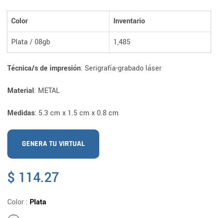
Color
Inventario
Plata / 08gb
1,485
Técnica/s de impresión
: Serigrafía-grabado láser
Material
: METAL
Medidas
: 5.3 cm x 1.5 cm x 0.8 cm
GENERA TU VIRTUAL
Precio
$ 114.27
habitual
Color :
Plata