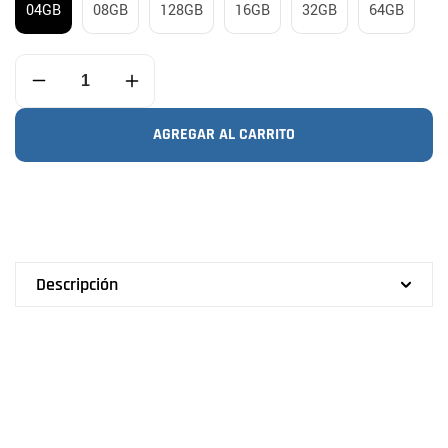
04GB
08GB
128GB
16GB
32GB
64GB
Reducir
Aumentar
cantidad
cantidad
para
para
AGREGAR AL CARRITO
USB
USB
Giratoria
Giratoria
Clásica
Clásica
Descripción