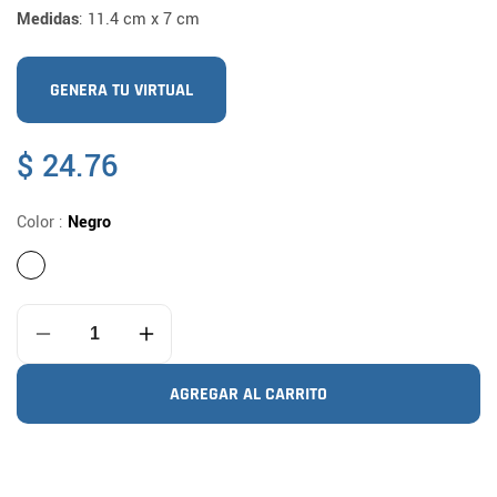
Medidas
: 11.4 cm x 7 cm
GENERA TU VIRTUAL
Precio
$ 24.76
habitual
Color :
Negro
Reducir
Aumentar
cantidad
cantidad
para
para
AGREGAR AL CARRITO
Bolsa
Bolsa
Terciopelo
Terciopelo