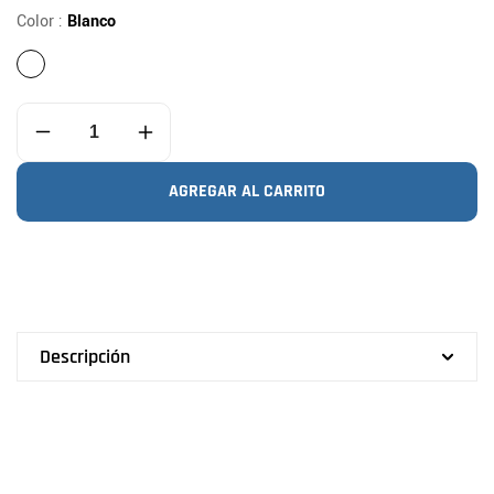
Color :
Blanco
Reducir
Aumentar
cantidad
cantidad
para
para
AGREGAR AL CARRITO
Bocina
Bocina
Lamp
Lamp
Descripción